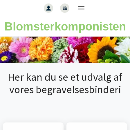
Gå til hoved-indhold
Blomsterkomponisten
Her kan du se et udvalg af
vores begravelsesbinderi