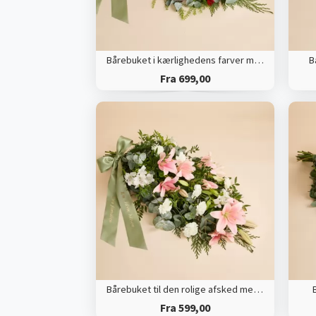
Bårebuket i kærlighedens farver med bånd
B
Fra 699,00
Bårebuket til den rolige afsked med bånd
Fra 599,00