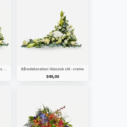
Båredekoration med bånd i klassisk stil - creme
Båredekoration i klassisk stil - creme
849,00