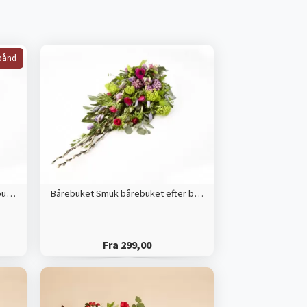
bånd
Bårebuket med bånd Smuk bårebuket efter blomsterdekoratørens valg
Bårebuket Smuk bårebuket efter blomsterdekoratørens valg
Fra 299,00